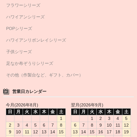
フラワーシリーズ
ハワイアンシリーズ
POPシリーズ
ハワイアンリボンレイシリーズ
子供シリーズ
足なか布ぞうりシリーズ
その他（作製台など、ギフト、カバー）
営業日カレンダー
今月(2026年8月)
翌月(2026年9月)
日
月
火
水
木
金
土
日
月
火
水
木
金
土
1
1
2
3
4
5
2
3
4
5
6
7
8
6
7
8
9
10
11
12
9
10
11
12
13
14
15
13
14
15
16
17
18
19