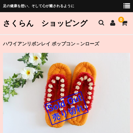
足の健康を想い、そして心が癒されるように
0
さくらん ショッピング
さくらんホーム
ハワイアンリボンレイ ポップコン－ンローズ
ショッピングホーム
商品シリーズ
商品シリーズ一覧
足なか布ぞうりについて
価格・サイズ表
購入方法の説明（重要）
カート